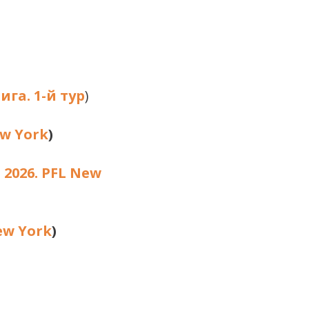
га. 1-й тур
)
ew York
)
 2026. PFL New
ew York
)