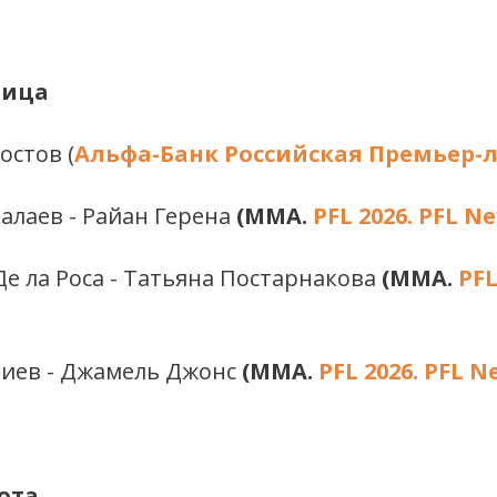
ница
остов (
Альфа-Банк Российская Премьер-ли
балаев - Райан Герена
(ММА.
PFL 2026. PFL N
Де ла Роса - Татьяна Постарнакова
(ММА.
PFL
биев - Джамель Джонс
(ММА.
PFL 2026. PFL N
бота